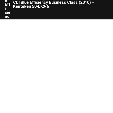
CDI Blue Efficiency Business Class (2010) –
Kenteken 50-LKX-6
Winnende Bod
:
€
950,00