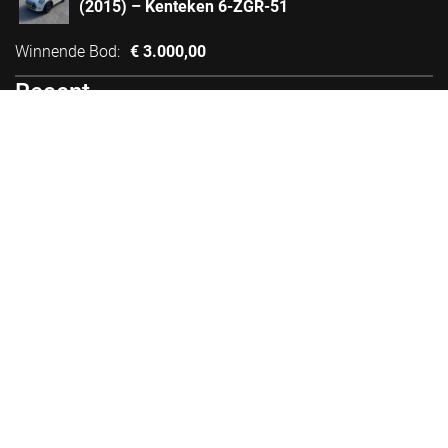
(2015) – Kenteken 6-ZGR-51
Winnende Bod
:
€
3.000,00
Recent
C36. Een T-Shirt Dsquared2 Met Maat L
Winnende Bod
:
€
10,00
1. Seat Ibiza (2003) – Kenteken 18-LK-HR
Winnende Bod
:
€
200,00
2. Executieverkoop Van Een BMW 3 Serie –
Kenteken 02-TN-SG