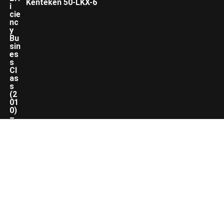
Kenteken 50-LKX-6
Winnende Bod
:
€
950,00