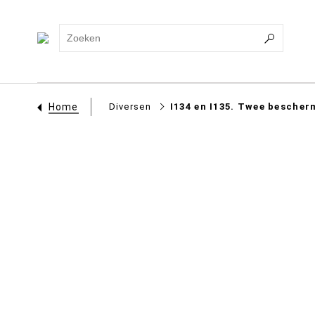
Home
Diversen
I134 en I135. Twee beschermhoezen voor kled