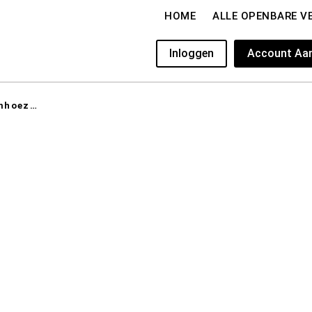
HOME
ALLE OPENBARE V
Inloggen
Account Aa
ing van JL