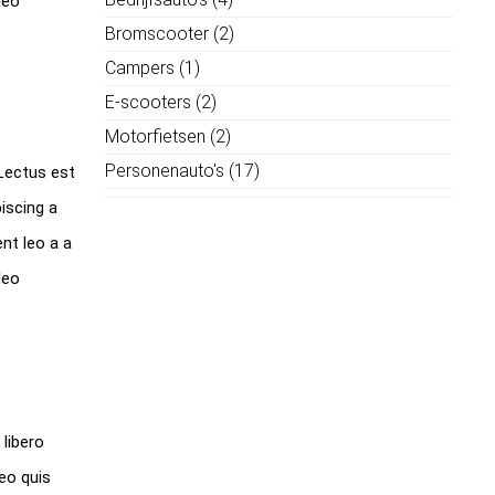
leo
Bromscooter
(2)
Campers
(1)
E-scooters
(2)
Motorfietsen
(2)
Personenauto's
(17)
 Lectus est
iscing a
nt leo a a
leo
libero
leo quis