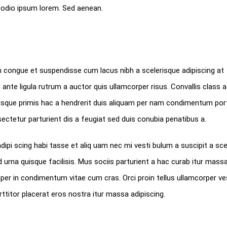
 odio ipsum lorem. Sed aenean.
congue et suspendisse cum lacus nibh a scelerisque adipiscing at
 ante ligula rutrum a auctor quis ullamcorper risus. Convallis class a
erisque primis hac a hendrerit duis aliquam per nam condimentum port
ectetur parturient dis a feugiat sed duis conubia penatibus a.
ipi scing habi tasse et aliq uam nec mi vesti bulum a suscipit a sce
rna quisque facilisis. Mus sociis parturient a hac curab itur mass
mper in condimentum vitae cum cras. Orci proin tellus ullamcorper ve
rttitor placerat eros nostra itur massa adipiscing.