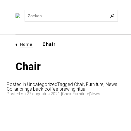
Chair
Home
Chair
Posted in
Uncategorized
Tagged
Chair
,
Furniture
,
News
Collar brings back coffee brewing ritual
Posted on 27 augustus 2021
|
Chair
|
Furniture
|
News