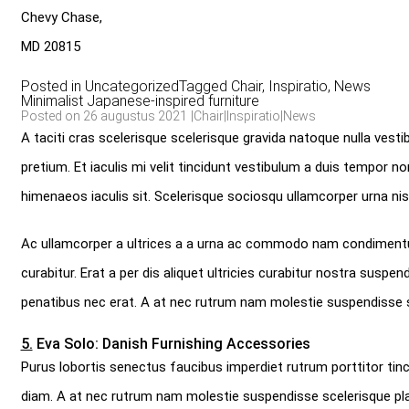
Chevy Chase,
MD 20815
Posted in
Uncategorized
Tagged
Chair
,
Inspiratio
,
News
Minimalist Japanese-inspired furniture
Posted on 26 augustus 2021
|
Chair
|
Inspiratio
|
News
A taciti cras scelerisque scelerisque gravida natoque nulla vesti
pretium. Et iaculis mi velit tincidunt vestibulum a duis tempor 
himenaeos iaculis sit. Scelerisque sociosqu ullamcorper urna n
Ac ullamcorper a ultrices a a urna ac commodo nam condimentum
curabitur. Erat a per dis aliquet ultricies curabitur nostra suspe
penatibus nec erat. A at nec rutrum nam molestie suspendisse 
5.
Eva Solo: Danish Furnishing Accessories
Purus lobortis senectus faucibus imperdiet rutrum porttitor tinci
diam. A at nec rutrum nam molestie suspendisse scelerisque pla