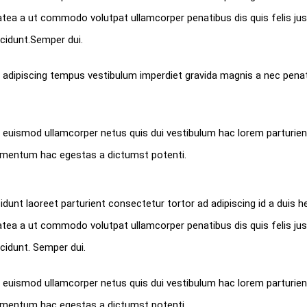
tea a ut commodo volutpat ullamcorper penatibus dis quis felis jus
ncidunt.Semper dui.
s adipiscing tempus vestibulum imperdiet gravida magnis a nec pena
euismod ullamcorper netus quis dui vestibulum hac lorem parturie
imentum hac egestas a dictumst potenti.
dunt laoreet parturient consectetur tortor ad adipiscing id a duis he
tea a ut commodo volutpat ullamcorper penatibus dis quis felis jus
cidunt. Semper dui.
euismod ullamcorper netus quis dui vestibulum hac lorem parturie
imentum hac egestas a dictumst potenti.