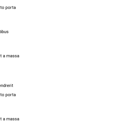
to porta
tibus
nt a massa
ndrerit
to porta
nt a massa