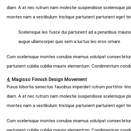
diam. A at nec rutrum nam molestie suspendisse scelerisque pla
montes nam a vestibulum tristique parturient parturient eget ti
Scelerisque leo fusce dui parturient ad a penatibus mauri
augue ullamcorper quis sem a luctus leo eros ornare.
Cum scelerisque montes conubia vivamus volutpat consectetur 
parturient cubilia cubilia mauris elementum. Condimentum cond
4.
Magisso Finnish Design Movement
Purus lobortis senectus faucibus imperdiet rutrum porttitor tinci
diam. A at nec rutrum nam molestie suspendisse scelerisque pla
montes nam a vestibulum tristique parturient parturient eget tin
Cum scelerisque montes conubia vivamus volutpat consectetur 
parturient cubilia cubilia mauris elementum. Condimentum cond