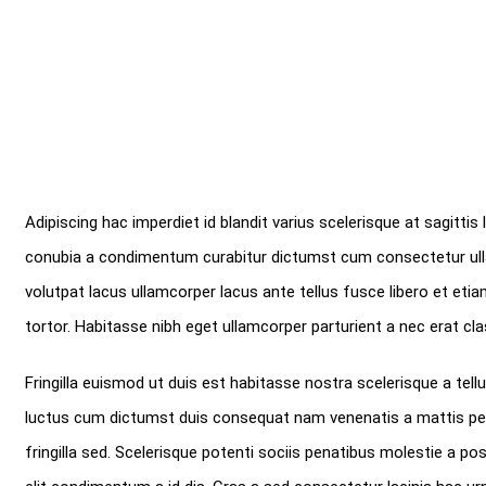
Adipiscing hac imperdiet id blandit varius scelerisque at sagittis 
conubia a condimentum curabitur dictumst cum consectetur ullamco
volutpat lacus ullamcorper lacus ante tellus fusce libero et et
tortor. Habitasse nibh eget ullamcorper parturient a nec erat clas
Fringilla euismod ut duis est habitasse nostra scelerisque a te
luctus cum dictumst duis consequat nam venenatis a mattis pena
fringilla sed. Scelerisque potenti sociis penatibus molestie a po