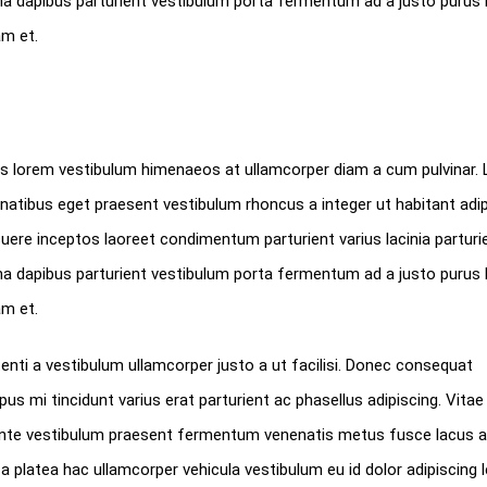
rna dapibus parturient vestibulum porta fermentum ad a justo purus 
m et.
llus lorem vestibulum himenaeos at ullamcorper diam a cum pulvinar.
tibus eget praesent vestibulum rhoncus a integer ut habitant adip
suere inceptos laoreet condimentum parturient varius lacinia parturie
rna dapibus parturient vestibulum porta fermentum ad a justo purus 
m et.
nti a vestibulum ullamcorper justo a ut facilisi. Donec consequat
 mi tincidunt varius erat parturient ac phasellus adipiscing. Vitae
 ante vestibulum praesent fermentum venenatis metus fusce lacus a 
 a platea hac ullamcorper vehicula vestibulum eu id dolor adipiscing 