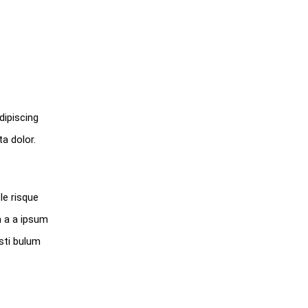
dipiscing
a dolor.
le risque
a a a ipsum
sti bulum