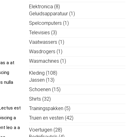
Elektronica
(8)
Geluidsapparatuur
(1)
Spelcomputers
(1)
Televisies
(3)
Vaatwassers
(1)
Wasdrogers
(1)
Wasmachines
(1)
ras a at
scing
Kleding
(108)
Jassen
(13)
s nulla
Schoenen
(15)
Shirts
(32)
 Lectus est
Trainingspakken
(5)
iscing a
Truien en vesten
(42)
nt leo a a
Voertuigen
(28)
Bedrijfsauto's
(4)