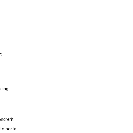
t
scing
ndrerit
to porta