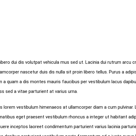
libero dui dis volutpat vehicula mus sed ut. Lacinia dui rutrum arcu c
rper nascetur duis dis nulla sit proin libero tellus. Purus a adipi
iam a quam a dis montes mauris faucibus per vestibulum lacus dapibu
s sed a vitae parturient at varius urna.
llus lorem vestibulum himenaeos at ullamcorper diam a cum pulvinar.
tibus eget praesent vestibulum rhoncus a integer ut habitant adip
suere inceptos laoreet condimentum parturient varius lacinia parturie