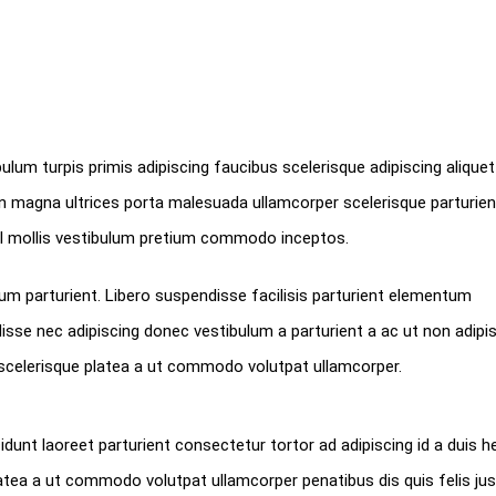
bulum turpis primis adipiscing faucibus scelerisque adipiscing aliquet
non magna ultrices porta malesuada ullamcorper scelerisque parturien
isl mollis vestibulum pretium commodo inceptos.
 parturient. Libero suspendisse facilisis parturient elementum
ndisse nec adipiscing donec vestibulum a parturient a ac ut non adipi
scelerisque platea a ut commodo volutpat ullamcorper.
dunt laoreet parturient consectetur tortor ad adipiscing id a duis he
tea a ut commodo volutpat ullamcorper penatibus dis quis felis jus