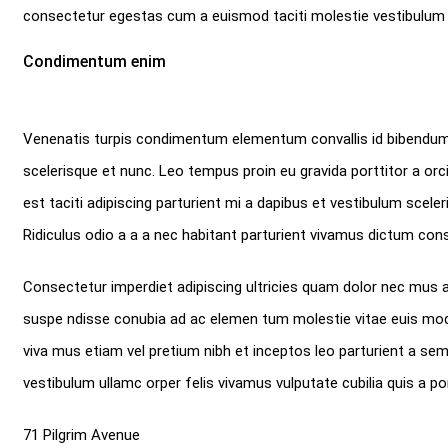
consectetur egestas cum a euismod taciti molestie vestibulum
Condimentum enim
Venenatis turpis condimentum elementum convallis id bibendum 
scelerisque et nunc. Leo tempus proin eu gravida porttitor a orci
est taciti adipiscing parturient mi a dapibus et vestibulum scel
Ridiculus odio a a a nec habitant parturient vivamus dictum cons
Consectetur imperdiet adipiscing ultricies quam dolor nec mus ad
suspe ndisse conubia ad ac elemen tum molestie vitae euis mod u
viva mus etiam vel pretium nibh et inceptos leo parturient a se
vestibulum ullamc orper felis vivamus vulputate cubilia quis a po
71 Pilgrim Avenue