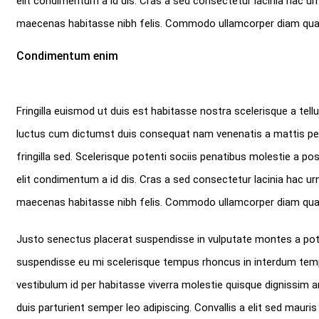
elit condimentum a id dis. Cras a sed consectetur lacinia hac u
maecenas habitasse nibh felis. Commodo ullamcorper diam qua
Condimentum enim
Fringilla euismod ut duis est habitasse nostra scelerisque a te
luctus cum dictumst duis consequat nam venenatis a mattis pena
fringilla sed. Scelerisque potenti sociis penatibus molestie a po
elit condimentum a id dis. Cras a sed consectetur lacinia hac u
maecenas habitasse nibh felis. Commodo ullamcorper diam qua
Justo senectus placerat suspendisse in vulputate montes a pote
suspendisse eu mi scelerisque tempus rhoncus in interdum tempus
vestibulum id per habitasse viverra molestie quisque dignissim
duis parturient semper leo adipiscing. Convallis a elit sed mauris